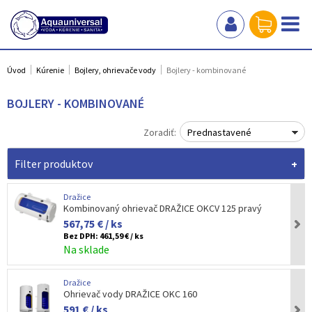
Úvod
Kúrenie
Bojlery, ohrievače vody
Bojlery - kombinované
BOJLERY - KOMBINOVANÉ
Zoradiť:
Prednastavené
Filter produktov
Dražice
Kombinovaný ohrievač DRAŽICE OKCV 125 pravý
567,75 € / ks
Bez DPH:
461,59 € / ks
Na sklade
Dražice
Ohrievač vody DRAŽICE OKC 160
591 € / ks