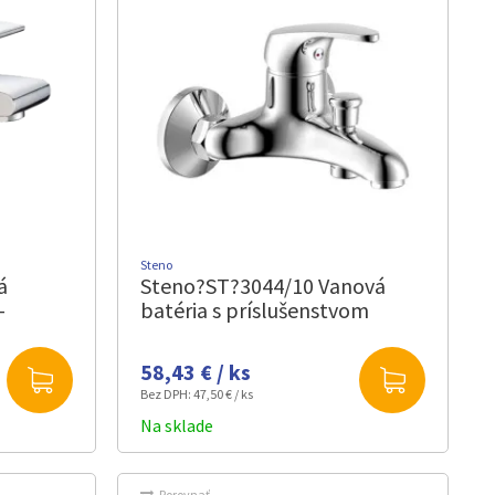
Steno
á
Steno?ST?3044/10 Vanová
–
batéria s príslušenstvom
58,43 € / ks
Bez DPH:
47,50 € / ks
Na sklade
Porovnať