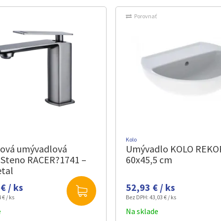
Porovnať
Kolo
ková umývadlová
Umývadlo KOLO REK
a Steno RACER?1741 –
60x45,5 cm
tal
€ / ks
52,93 € / ks
 € / ks
Bez DPH:
43,03 € / ks
e
Na sklade