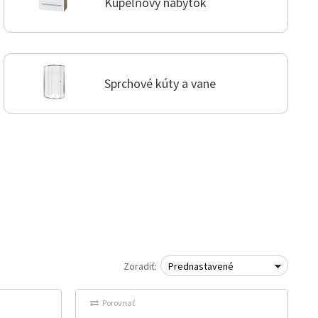
Kúpeľňový nábytok
Sprchové kúty a vane
Zoradiť:
Prednastavené
Porovnať