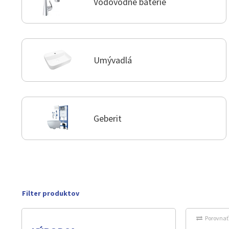
Vodovodné batérie
Umývadlá
Geberit
Porovnať