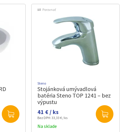
Porovnať
Steno
ORD
Stojánková umývadlová
batéria Steno TOP 1241 – bez
výpustu
41 € / ks
Bez DPH:
33,33 € / ks
Na sklade