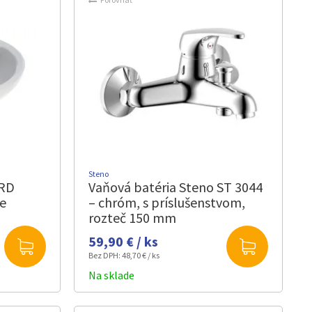
Steno
ORD
Vaňová batéria Steno ST 3044
re
– chróm, s príslušenstvom,
rozteč 150 mm
59,90 € / ks
Bez DPH:
48,70 € / ks
Na sklade