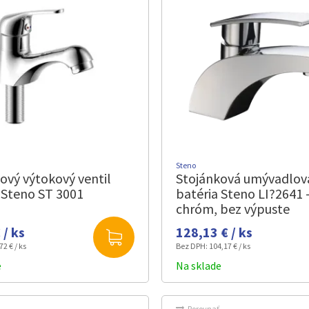
Steno
ový výtokový ventil
Stojánková umývadlov
 Steno ST 3001
batéria Steno LI?2641 
chróm, bez výpuste
 / ks
128,13 € / ks
72 € / ks
Bez DPH:
104,17 € / ks
e
Na sklade
Porovnať