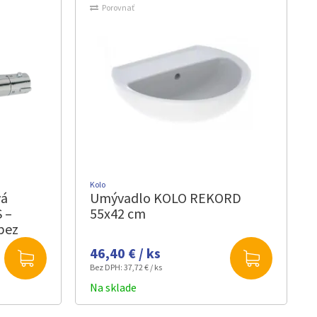
Porovnať
Kolo
vá
Umývadlo KOLO REKORD
 –
55x42 cm
bez
 150
46,40 € / ks
Bez DPH:
37,72 € / ks
Na sklade