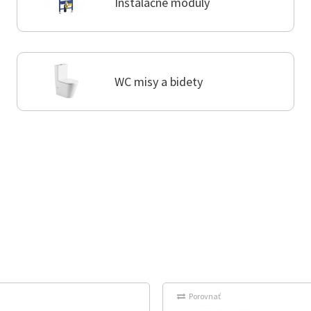
Inštalačné moduly
WC misy a bidety
Porovnať