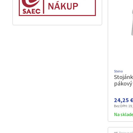
Steno
Stojánk
pákový
24,25 €
Bez DPH:
19,
Na sklad
Porovnať