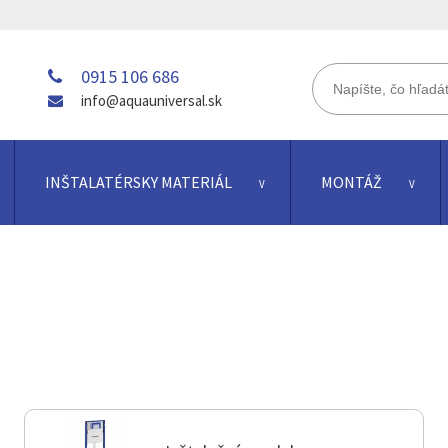
0915 106 686
info@aquauniversal.sk
INŠTALATÉRSKY MATERIÁL
MONTÁŽ