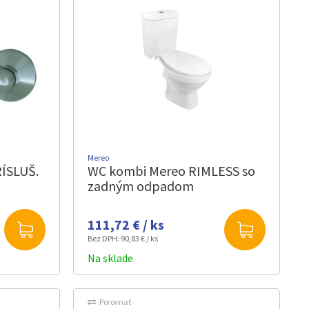
Mereo
ÍSLUŠ.
WC kombi Mereo RIMLESS so
zadným odpadom
111,72 € / ks
Bez DPH:
90,83 € / ks
Na sklade
Porovnať