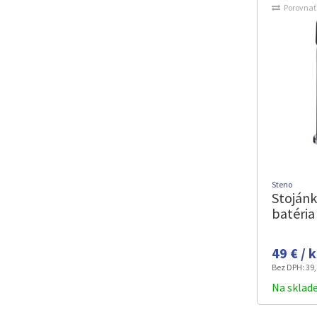
Porovnať
Steno
Stoján
batéri
49 € / 
Bez DPH:
39,
Na sklad