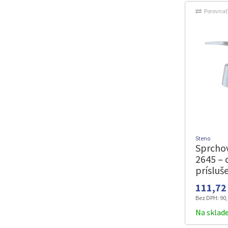
Porovnať
Steno
Sprchov
2645 – 
prísluš
mm
111,72 
Bez DPH:
90,
Na sklad