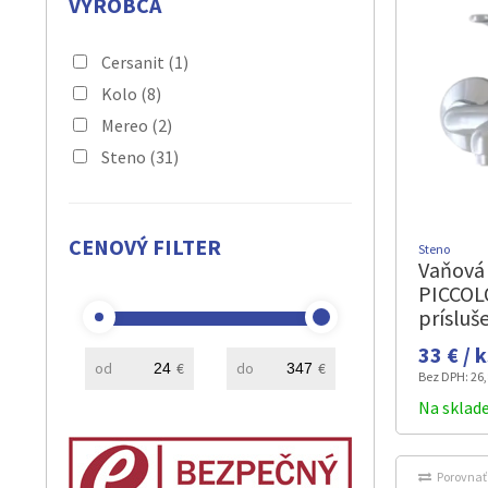
VÝROBCA
Cersanit
(1)
Kolo
(8)
Mereo
(2)
Steno
(31)
CENOVÝ FILTER
Steno
Vaňová 
PICCOL
prísluš
33 € / 
od
€
do
€
Bez DPH:
26,
Na sklad
Porovnať