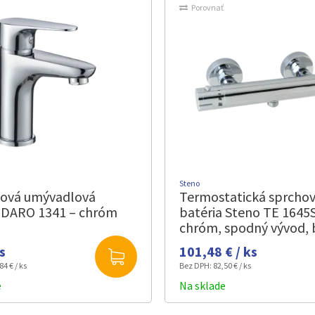
Porovnať
Steno
ková umývadlová
Termostatická sprcho
a DARO 1341 – chróm
batéria Steno TE 1645S
chróm, spodný vývod, 
príslušenstva, rozstup
ks
101,48 € / ks
84 € / ks
Bez DPH:
82,50 € / ks
e
Na sklade