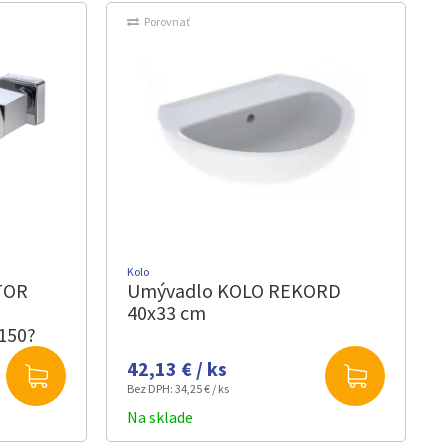
Porovnať
Kolo
 TOR
Umývadlo KOLO REKORD
40x33 cm
 150?
42,13 € / ks
Bez DPH:
34,25 € / ks
Na sklade