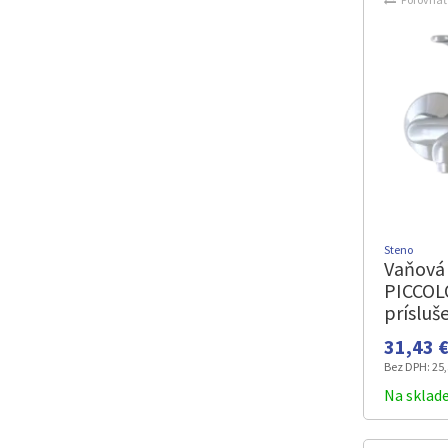
Steno
Vaňová 
PICCOL
prísluš
31,43 €
Bez DPH:
25,
Na sklad