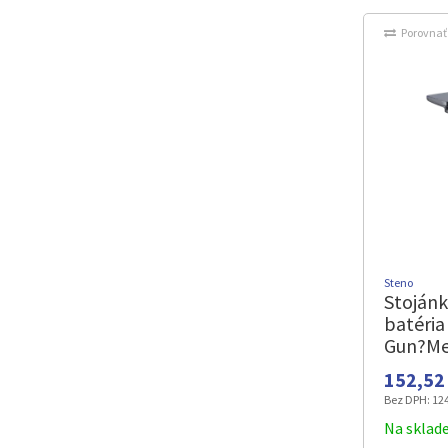
Porovnať
Steno
Stoján
batéri
Gun?Me
152,52 
Bez DPH:
124
Na sklad