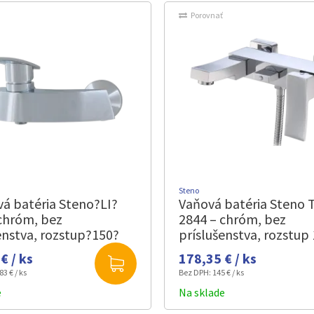
Porovnať
Steno
á batéria Steno?LI?
Vaňová batéria Steno
chróm, bez
2844 – chróm, bez
enstva, rozstup?150?
príslušenstva, rozstup
mm
€ / ks
178,35 € / ks
83 € / ks
Bez DPH:
145 € / ks
e
Na sklade