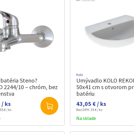
Kolo
batéria Steno?
Umývadlo KOLO REK
O 2244/10 – chróm, bez
50x41 cm s otvorom p
enstva
batériu
 / ks
43,05 € / ks
55 € / ks
Bez DPH:
35 € / ks
e
Na sklade