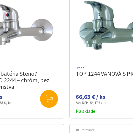
Steno
batéria Steno?
TOP 1244 VANOVÁ S PR
O 2244 – chróm, bez
enstva
ks
66,63 € / ks
83 € / ks
Bez DPH:
54,17 € / ks
e
Na sklade
Porovnať