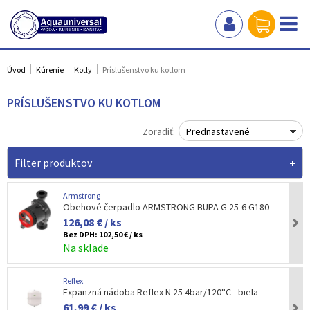
Úvod
Kúrenie
Kotly
Príslušenstvo ku kotlom
PRÍSLUŠENSTVO KU KOTLOM
Zoradiť:
Prednastavené
Filter produktov
Armstrong
Obehové čerpadlo ARMSTRONG BUPA G 25-6 G180
126,08 € / ks
Bez DPH:
102,50 € / ks
Na sklade
Reflex
Expanzná nádoba Reflex N 25 4bar/120°C - biela
61,99 € / ks