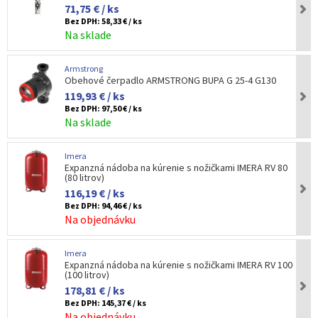
71,75 € / ks
Bez DPH:
58,33 € / ks
Na sklade
Armstrong
Obehové čerpadlo ARMSTRONG BUPA G 25-4 G130
119,93 € / ks
Bez DPH:
97,50 € / ks
Na sklade
Imera
Expanzná nádoba na kúrenie s nožičkami IMERA RV 80
(80 litrov)
116,19 € / ks
Bez DPH:
94,46 € / ks
Na objednávku
Imera
Expanzná nádoba na kúrenie s nožičkami IMERA RV 100
(100 litrov)
178,81 € / ks
Bez DPH:
145,37 € / ks
Na objednávku