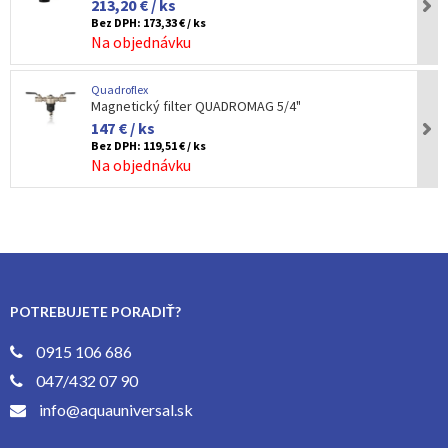
213,20 € / ks
Bez DPH:
173,33 € / ks
Na objednávku
Quadroflex
Magnetický filter QUADROMAG 5/4"
147 € / ks
Bez DPH:
119,51 € / ks
Na objednávku
POTREBUJETE PORADIŤ?
0915 106 686
047/432 07 90
info@aquauniversal.sk