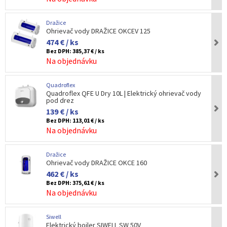
Dražice
Ohrievač vody DRAŽICE OKCEV 125
474 € / ks
Bez DPH:
385,37 € / ks
Na objednávku
Quadroflex
Quadroflex QFE U Dry 10L | Elektrický ohrievač vody
pod drez
139 € / ks
Bez DPH:
113,01 € / ks
Na objednávku
Dražice
Ohrievač vody DRAŽICE OKCE 160
462 € / ks
Bez DPH:
375,61 € / ks
Na objednávku
Siwell
Elektrický bojler SIWELL SW 50V