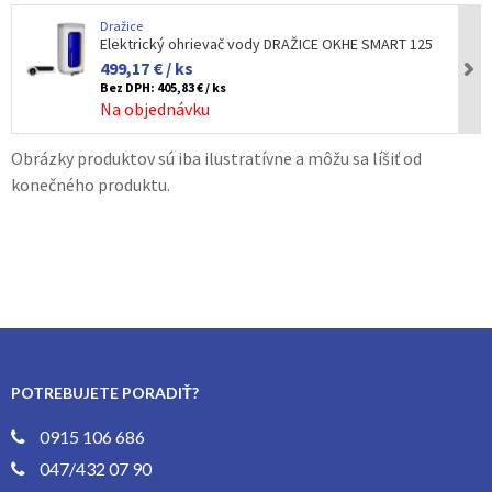
Dražice
Elektrický ohrievač vody DRAŽICE OKHE SMART 125
499,17 € / ks
Bez DPH:
405,83 € / ks
Na objednávku
Obrázky produktov sú iba ilustratívne a môžu sa líšiť od
konečného produktu.
POTREBUJETE PORADIŤ?
0915 106 686
047/432 07 90