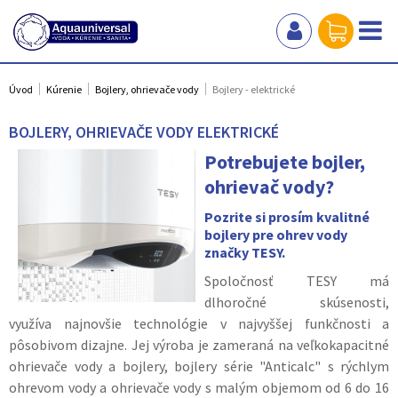
Úvod
Kúrenie
Bojlery, ohrievače vody
Bojlery - elektrické
BOJLERY, OHRIEVAČE VODY ELEKTRICKÉ
Potrebujete bojler,
ohrievač vody?
Pozrite si prosím kvalitné
bojlery pre ohrev vody
značky TESY.
Spoločnosť TESY má
dlhoročné skúsenosti,
využíva najnovšie technológie v najvyššej funkčnosti a
pôsobivom dizajne. Jej výroba je zameraná na veľkokapacitné
ohrievače vody a bojlery, bojlery série "Anticalc" s rýchlym
ohrevom vody a ohrievače vody s malým objemom od 6 do 16