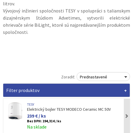
litrov.
Vývojový inžinieri spoločnosti TESY v spolupráci s talianskym
dizajnérskym štúdiom Advetimes, vytvorili elektrické
ohrievače série BiLight, ktoré sú najpredávanejším produktom
spoločnosti.
Zoradiť:
Prednastavené
Filter produktov
TESY
Elektrický bojler TESY MODECO Ceramic MC 50V
239 € / ks
Bez DPH:
194,31 € / ks
Na sklade