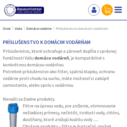
Úvod
Voda
Domáce vodárne
Príslušenstvo k domácim vodárňam
PRÍSLUŠENSTVO K DOMÁCIM VODÁRŇAM
Príslušenstvo, ktoré ochraňuje a zároveň dopĺňa v správnej
funkčnosti Vašu
domácu vodáreň
, je kompatibilné s
konkrétnou domácou vodárňou.
Potrebné príslušenstvo ako filter, spätnú klapku, ochranu
vodárne proti chodu na sucho, máte možnosť si zakúpiť
samostante, alebo spolu s vodárnou.
Nenašli sa žiadne produkty.
Filtre na úpravu vodu, pre zníženie, eliminovanie
nežiadúcej prímesy, nečistôt, tvrdosti vody, chlóru,
dusičňany, ktoré znižujú kvalitu vody ......
Obrázok produktu - filtra je ilustračný, možné