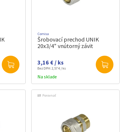
Comisa
IK
Šrobovací prechod UNIK
20x3/4" vnútorný závit
3,16 € / ks
Bez DPH:
2,57 € / ks
Na sklade
Porovnať