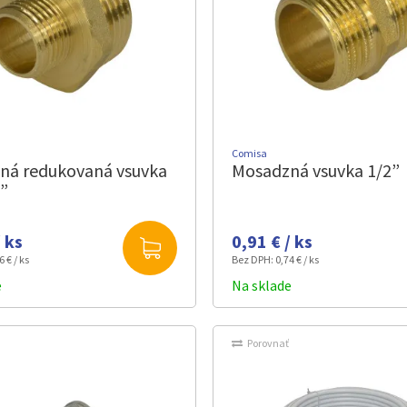
Comisa
ná redukovaná vsuvka
Mosadzná vsuvka 1/2”
4”
/ ks
0,91 € / ks
6 € / ks
Bez DPH:
0,74 € / ks
e
Na sklade
Porovnať