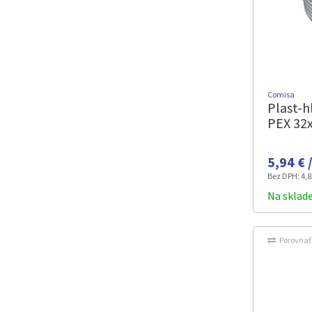
Comisa
Plast-h
PEX 32
5,94 € 
Bez DPH:
4,8
Na sklad
Porovnať