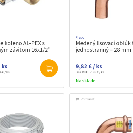
Frabo
ie koleno AL-PEX s
Medený lisovací oblúk 
ným závitom 16x1/2”
jednostranný – 28 mm
/ ks
9,82 € / ks
4 € / ks
Bez DPH:
7,98 € / ks
e
Na sklade
Porovnať