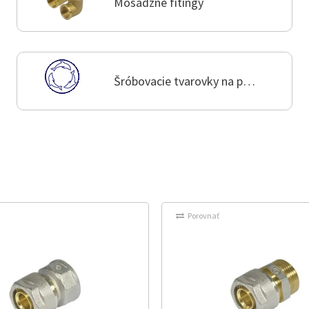
Mosadzné fitingy
Šróbovacie tvarovky na plasthliník
Porovnať