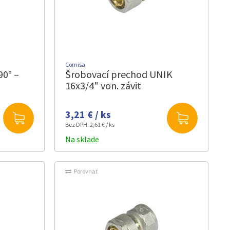
Comisa
90° –
Šrobovací prechod UNIK
16x3/4" von. závit
3,21 € / ks
Bez DPH:
2,61 € / ks
Na sklade
Porovnať