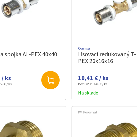
Comisa
ia spojka AL-PEX 40x40
Lisovací redukovaný T-
PEX 26x16x16
 / ks
10,41 € / ks
59 € / ks
Bez DPH:
8,46 € / ks
e
Na sklade
Porovnať