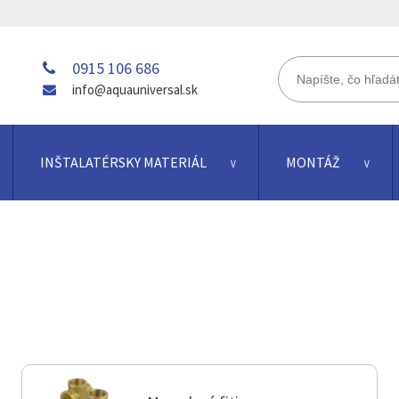
0915 106 686
info@aquauniversal.sk
INŠTALATÉRSKY MATERIÁL
MONTÁŽ