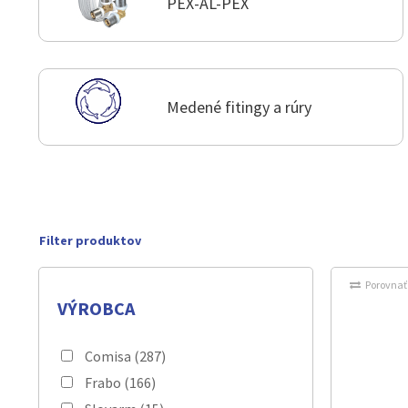
PEX-AL-PEX
Medené fitingy a rúry
Porovnať
VÝROBCA
Comisa
(287)
Frabo
(166)