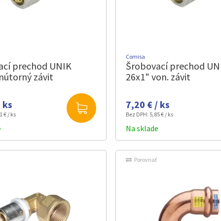
Comisa
ací prechod UNIK
Šrobovací prechod UN
nútorný závit
26x1" von. závit
/ ks
7,20 € / ks
1 € / ks
Bez DPH:
5,85 € / ks
e
Na sklade
Porovnať