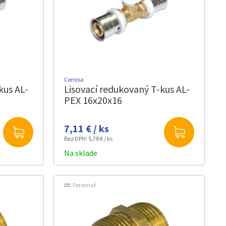
Comisa
kus AL-
Lisovací redukovaný T-kus AL-
PEX 16x20x16
7,11 € / ks
Bez DPH:
5,78 € / ks
Na sklade
Porovnať