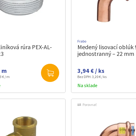
Frabo
liníková rúra PEX-AL-
Medený lisovací oblúk 
x3
jednostranný – 22 mm
/ m
3,94 € / ks
3 € / m
Bez DPH:
3,20 € / ks
e
Na sklade
Porovnať