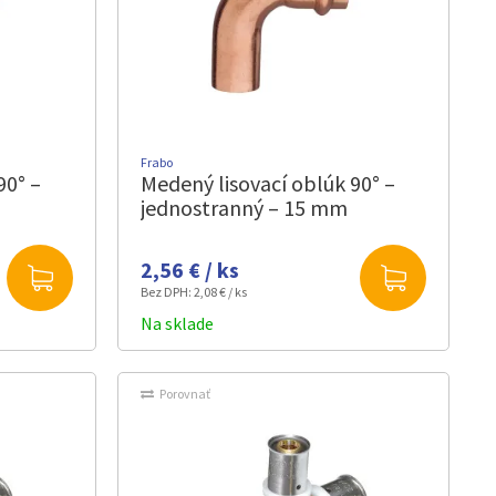
Frabo
90° –
Medený lisovací oblúk 90° –
jednostranný – 15 mm
2,56 € / ks
Bez DPH:
2,08 € / ks
Na sklade
Porovnať