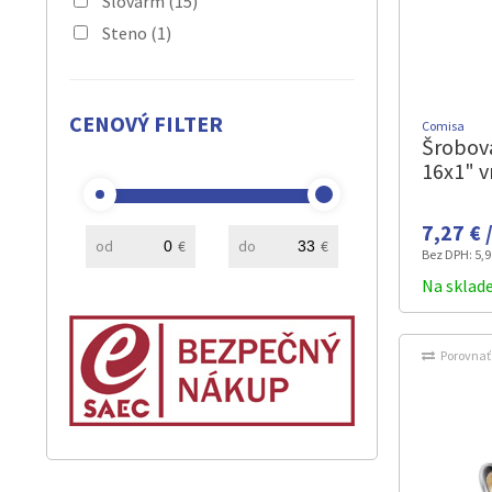
Slovarm
(15)
Steno
(1)
CENOVÝ FILTER
Comisa
Šrobov
16x1" v
7,27 € 
od
€
do
€
Bez DPH:
5,9
Na sklad
Porovnať