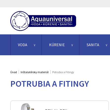
VODA
KÚRENIE
SANITA
Úvod
Inštalatérsky materiál
Potrubia a Fitingy
POTRUBIA A FITINGY