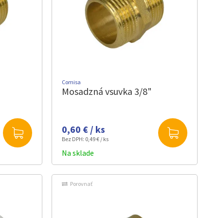
Comisa
Mosadzná vsuvka 3/8"
0,60 € / ks
Bez DPH:
0,49 € / ks
Na sklade
Porovnať