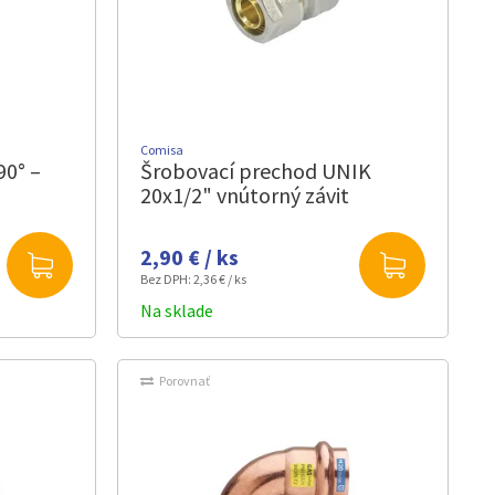
Comisa
90° –
Šrobovací prechod UNIK
20x1/2" vnútorný závit
2,90 € / ks
Bez DPH:
2,36 € / ks
Na sklade
Porovnať