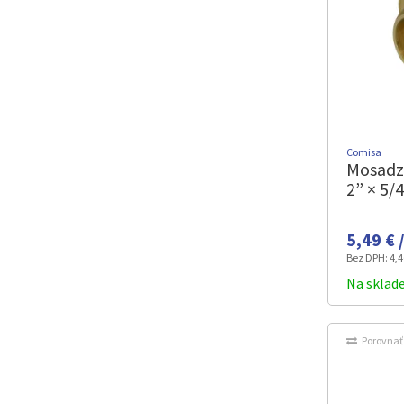
Comisa
Mosadz
2” × 5/
5,49 € 
Bez DPH:
4,4
Na sklad
Porovnať