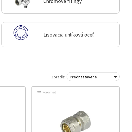
Chrómové fitingy
Lisovacia uhlíková oceľ
Zoradiť:
Prednastavené
Porovnať