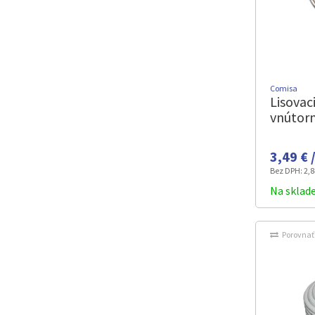
Comisa
Lisovac
vnútor
3,49 € 
Bez DPH:
2,8
Na sklad
Porovnať