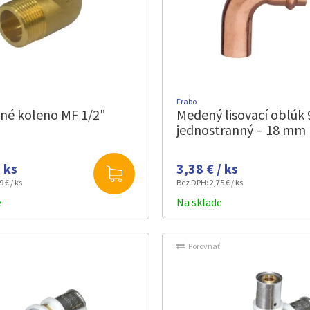
Frabo
né koleno MF 1/2"
Medený lisovací oblúk 
jednostranný – 18 mm
/ ks
3,38 € / ks
9 € / ks
Bez DPH:
2,75 € / ks
e
Na sklade
Porovnať