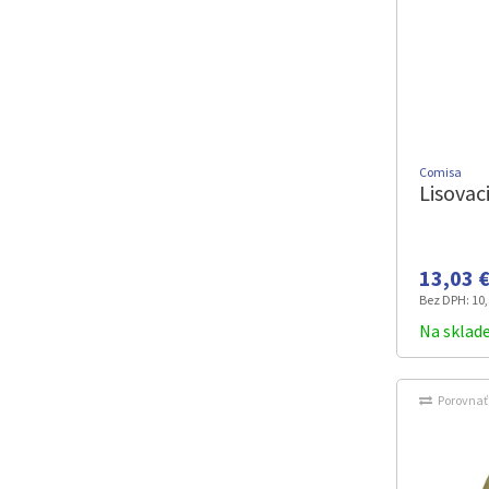
Comisa
Lisovac
13,03 €
Bez DPH:
10,
Na sklad
Porovnať