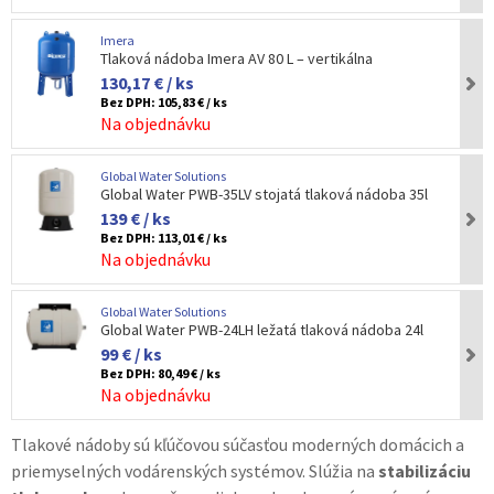
Imera
Tlaková nádoba Imera AV 80 L – vertikálna
130,17 € / ks
Bez DPH:
105,83 € / ks
Na objednávku
Global Water Solutions
Global Water PWB-35LV stojatá tlaková nádoba 35l
139 € / ks
Bez DPH:
113,01 € / ks
Na objednávku
Global Water Solutions
Global Water PWB-24LH ležatá tlaková nádoba 24l
99 € / ks
Bez DPH:
80,49 € / ks
Na objednávku
Tlakové nádoby sú kľúčovou súčasťou moderných domácich a
priemyselných vodárenských systémov. Slúžia na
stabilizáciu