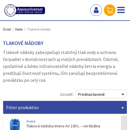
Úvod
Voda
Tlakové nádoby
TLAKOVÉ NÁDOBY
Tlakové nádoby zabezpečujú stabilný tlak vody a ochranu
čerpadiel v domácnostiach aj malých prevádzkach. Odolné,
spoľahlivé a ľahko inštalovateľné nádoby šetria energiu a
predlžujú životnosť systému, čím zaručujú bezproblémovú
prevádzku po celý rok.
Zoradiť:
Prednastavené
Filter produktov
Imera
Tlaková nádoba Imera AV 100 L – vertikálna