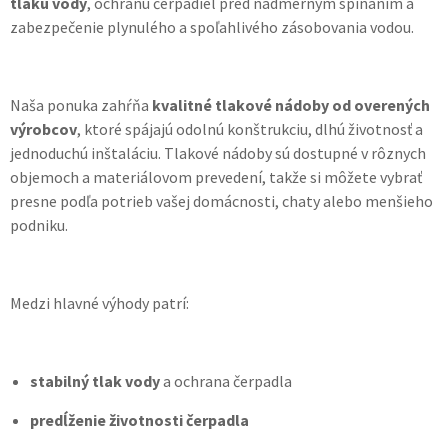
tlaku vody
, ochranu čerpadiel pred nadmerným spínaním a
zabezpečenie plynulého a spoľahlivého zásobovania vodou.
Naša ponuka zahŕňa
kvalitné tlakové nádoby od overených
výrobcov
, ktoré spájajú odolnú konštrukciu, dlhú životnosť a
jednoduchú inštaláciu. Tlakové nádoby sú dostupné v rôznych
objemoch a materiálovom prevedení, takže si môžete vybrať
presne podľa potrieb vašej domácnosti, chaty alebo menšieho
podniku.
Medzi hlavné výhody patrí:
stabilný tlak vody
a ochrana čerpadla
predĺženie životnosti čerpadla