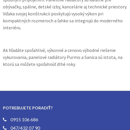
obývačky, spálne, detské izby, kancelárie aj technické priestory.
Vďaka svojej konštrukcii poskytujú vysoký výkon pri
kompaktných rozmeroch a ľahko sa integrujú do moderného
interiéru.
Ak hľadáte spoľahlivé, výkonné a cenovo výhodné riešenie
vykurovania, panelové radiátory Purmo a Sanica sú istota, na
ktorú sa môžete spoľahnúť dlhé roky.
POTREBUJETE PORADIŤ?
0915 106 686
047/432 07 90