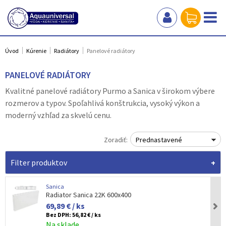
Úvod
Kúrenie
Radiátory
Panelové radiátory
PANELOVÉ RADIÁTORY
Kvalitné panelové radiátory Purmo a Sanica v širokom výbere
rozmerov a typov. Spoľahlivá konštrukcia, vysoký výkon a
moderný vzhľad za skvelú cenu.
Zoradiť:
Prednastavené
Filter produktov
Sanica
Radiator Sanica 22K 600x400
69,89 € / ks
Bez DPH:
56,82 € / ks
Na sklade