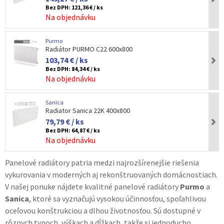
Bez DPH:
121,36 € / ks
Na objednávku
Purmo
Radiátor PURMO C22 600x800
103,74 € / ks
Bez DPH:
84,34 € / ks
Na objednávku
Sanica
Radiator Sanica 22K 400x800
79,79 € / ks
Bez DPH:
64,87 € / ks
Na objednávku
Panelové radiátory patria medzi najrozšírenejšie riešenia
vykurovania v moderných aj rekonštruovaných domácnostiach.
V našej ponuke nájdete kvalitné panelové radiátory
Purmo
a
Sanica
, ktoré sa vyznačujú vysokou účinnosťou, spoľahlivou
oceľovou konštrukciou a dlhou životnosťou. Sú dostupné v
rôznych typoch, výškach a dĺžkach, takže si jednoducho