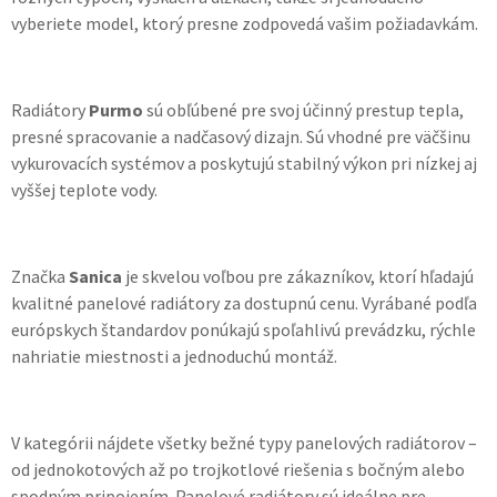
vyberiete model, ktorý presne zodpovedá vašim požiadavkám.
Radiátory
Purmo
sú obľúbené pre svoj účinný prestup tepla,
presné spracovanie a nadčasový dizajn. Sú vhodné pre väčšinu
vykurovacích systémov a poskytujú stabilný výkon pri nízkej aj
vyššej teplote vody.
Značka
Sanica
je skvelou voľbou pre zákazníkov, ktorí hľadajú
kvalitné panelové radiátory za dostupnú cenu. Vyrábané podľa
európskych štandardov ponúkajú spoľahlivú prevádzku, rýchle
nahriatie miestnosti a jednoduchú montáž.
V kategórii nájdete všetky bežné typy panelových radiátorov –
od jednokotových až po trojkotlové riešenia s bočným alebo
spodným pripojením. Panelové radiátory sú ideálne pre