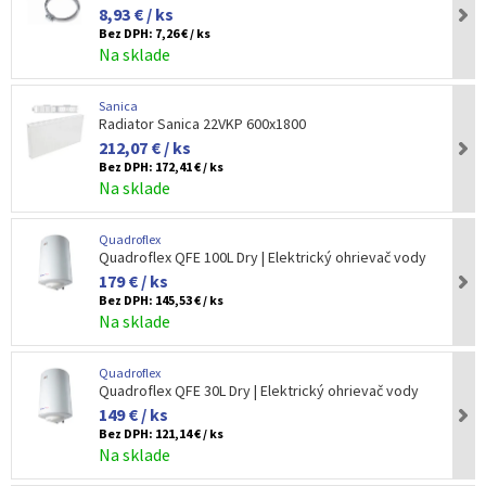
8,93 € / ks
Bez DPH:
7,26 € / ks
Na sklade
Sanica
Radiator Sanica 22VKP 600x1800
212,07 € / ks
Bez DPH:
172,41 € / ks
Na sklade
Quadroflex
Quadroflex QFE 100L Dry | Elektrický ohrievač vody
179 € / ks
Bez DPH:
145,53 € / ks
Na sklade
Quadroflex
Quadroflex QFE 30L Dry | Elektrický ohrievač vody
149 € / ks
Bez DPH:
121,14 € / ks
Na sklade