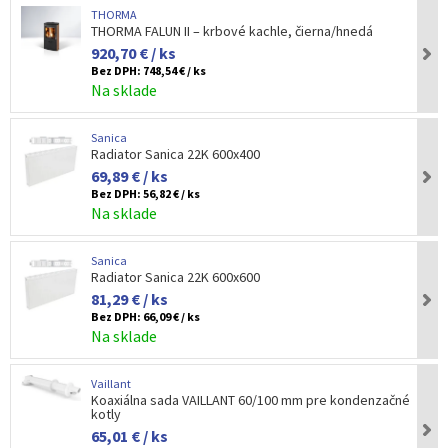
THORMA
THORMA FALUN II – krbové kachle, čierna/hnedá
920,70 € / ks
Bez DPH:
748,54 € / ks
Na sklade
Sanica
Radiator Sanica 22K 600x400
69,89 € / ks
Bez DPH:
56,82 € / ks
Na sklade
Sanica
Radiator Sanica 22K 600x600
81,29 € / ks
Bez DPH:
66,09 € / ks
Na sklade
Vaillant
Koaxiálna sada VAILLANT 60/100 mm pre kondenzačné
kotly
65,01 € / ks