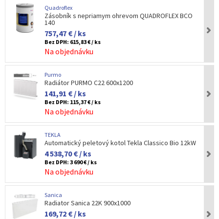
Quadroflex
Zásobník s nepriamym ohrevom QUADROFLEX BCO
140
757,47 € / ks
Bez DPH:
615,83 € / ks
Na objednávku
Purmo
Radiátor PURMO C22 600x1200
141,91 € / ks
Bez DPH:
115,37 € / ks
Na objednávku
TEKLA
Automatický peletový kotol Tekla Classico Bio 12kW
4 538,70 € / ks
Bez DPH:
3 690 € / ks
Na objednávku
Sanica
Radiator Sanica 22K 900x1000
169,72 € / ks