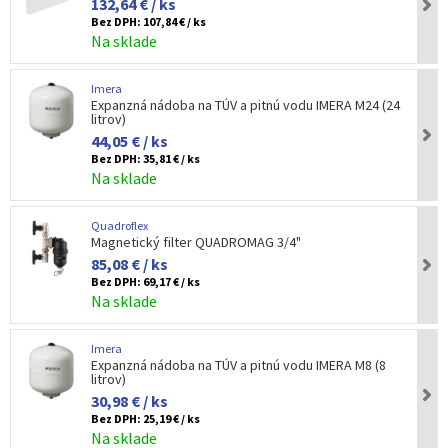
132,64 € / ks
Bez DPH:
107,84 € / ks
Na sklade
Imera
Expanzná nádoba na TÚV a pitnú vodu IMERA M24 (24
litrov)
44,05 € / ks
Bez DPH:
35,81 € / ks
Na sklade
Quadroflex
Magnetický filter QUADROMAG 3/4"
85,08 € / ks
Bez DPH:
69,17 € / ks
Na sklade
Imera
Expanzná nádoba na TÚV a pitnú vodu IMERA M8 (8
litrov)
30,98 € / ks
Bez DPH:
25,19 € / ks
Na sklade