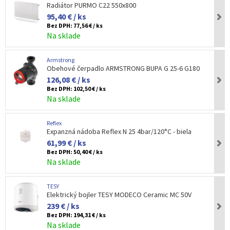
Radiátor PURMO C22 550x800
95,40 € / ks
Bez DPH:
77,56 € / ks
Na sklade
Armstrong
Obehové čerpadlo ARMSTRONG BUPA G 25-6 G180
126,08 € / ks
Bez DPH:
102,50 € / ks
Na sklade
Reflex
Expanzná nádoba Reflex N 25 4bar/120°C - biela
61,99 € / ks
Bez DPH:
50,40 € / ks
Na sklade
TESY
Elektrický bojler TESY MODECO Ceramic MC 50V
239 € / ks
Bez DPH:
194,31 € / ks
Na sklade