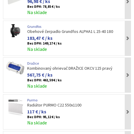
96,98 € / ks
Bez DPH:
78,85 € / ks
Na sklade
Grundfos
Obehové čerpadlo Grundfos ALPHA1 L 25-40 180
183,47 € / ks
Bez DPH:
149,17 € / ks
Na sklade
Dražice
Kombinovaný ohrievač DRAŽICE OKCV 125 pravý
567,75 € / ks
Bez DPH:
461,59 € / ks
Na sklade
Purmo
Radiátor PURMO C22 550x1100
117 € / ks
Bez DPH:
95,12 € / ks
Na sklade