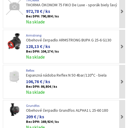
THORMA
THORMA ÖKONOM 75 FIKO De Luxe - sporák biely ľavý
972,78 € / ks
Bez DPH:
790,88 € / ks
Na sklade
Armstrong
Obehové čerpadlo ARMSTRONG BUPA G 25-6 G130
128,13 € / ks
Bez DPH:
104,17 € / ks
Na sklade
Reflex
Expanzná nádoba Reflex N 50 4bar/120°C - biela
106,76 € / ks
Bez DPH:
86,80 € / ks
Na sklade
Grundfos
Obehové čerpadlo Grundfos ALPHA1 L 25-60 180
209 € / ks
Bez DPH:
169,92 € / ks
Na sklade