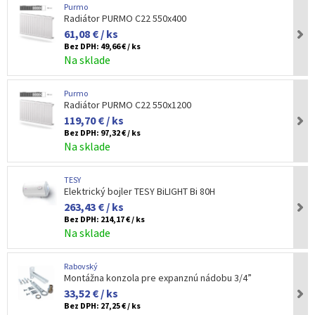
Purmo
Radiátor PURMO C22 550x400
61,08 € / ks
Bez DPH:
49,66 € / ks
Na sklade
Purmo
Radiátor PURMO C22 550x1200
119,70 € / ks
Bez DPH:
97,32 € / ks
Na sklade
TESY
Elektrický bojler TESY BiLIGHT Bi 80H
263,43 € / ks
Bez DPH:
214,17 € / ks
Na sklade
Rabovský
Montážna konzola pre expanznú nádobu 3/4”
33,52 € / ks
Bez DPH:
27,25 € / ks