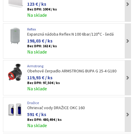
123 € / ks
Bez DPH:
100 € / ks
Na sklade
Reflex
Expanzná nádoba Reflex N 100 6bar/120°C - šedá
198,03 € / ks
Bez DPH:
161 € / ks
Na sklade
Armstrong
Obehové čerpadlo ARMSTRONG BUPA G 25-4 G180
119,93 € / ks
Bez DPH:
97,50 € / ks
Na sklade
Dražice
Ohrievač vody DRAŽICE OKC 160
591 € / ks
Bez DPH:
480,49 € / ks
Na sklade