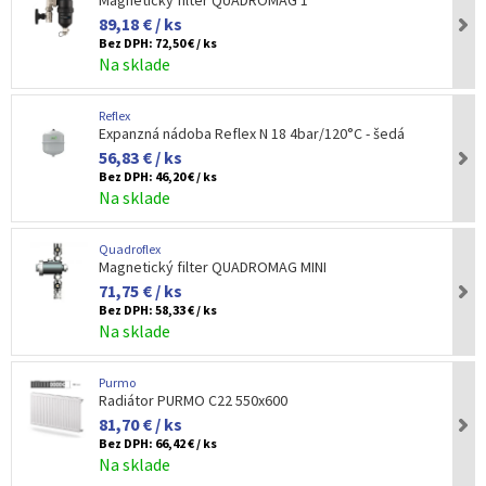
Magnetický filter QUADROMAG 1"
89,18 € / ks
Bez DPH:
72,50 € / ks
Na sklade
Reflex
Expanzná nádoba Reflex N 18 4bar/120°C - šedá
56,83 € / ks
Bez DPH:
46,20 € / ks
Na sklade
Quadroflex
Magnetický filter QUADROMAG MINI
71,75 € / ks
Bez DPH:
58,33 € / ks
Na sklade
Purmo
Radiátor PURMO C22 550x600
81,70 € / ks
Bez DPH:
66,42 € / ks
Na sklade