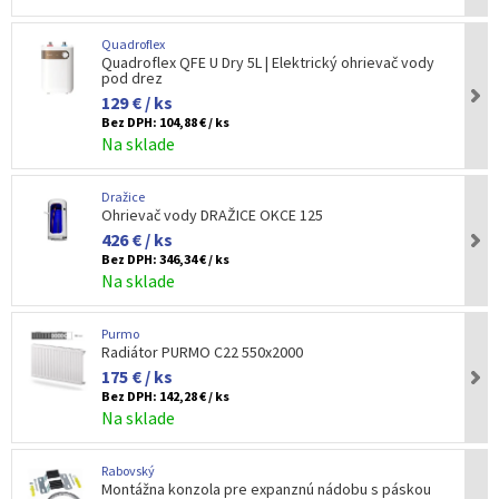
Quadroflex
Quadroflex QFE U Dry 5L | Elektrický ohrievač vody
pod drez
129 € / ks
Bez DPH:
104,88 € / ks
Na sklade
Dražice
Ohrievač vody DRAŽICE OKCE 125
426 € / ks
Bez DPH:
346,34 € / ks
Na sklade
Purmo
Radiátor PURMO C22 550x2000
175 € / ks
Bez DPH:
142,28 € / ks
Na sklade
Rabovský
Montážna konzola pre expanznú nádobu s páskou