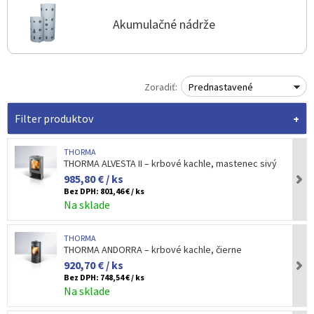
Akumulačné nádrže
Zoradiť:
Prednastavené
Filter produktov
THORMA
THORMA ALVESTA II – krbové kachle, mastenec sivý
985,80 € / ks
Bez DPH:
801,46 € / ks
Na sklade
THORMA
THORMA ANDORRA – krbové kachle, čierne
920,70 € / ks
Bez DPH:
748,54 € / ks
Na sklade