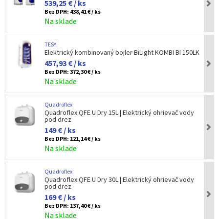
539,25 € / ks
Bez DPH:
438,41 € / ks
Na sklade
TESY
Elektrický kombinovaný bojler BiLight KOMBI BI 150LK
457,93 € / ks
Bez DPH:
372,30 € / ks
Na sklade
Quadroflex
Quadroflex QFE U Dry 15L | Elektrický ohrievač vody
pod drez
149 € / ks
Bez DPH:
121,14 € / ks
Na sklade
Quadroflex
Quadroflex QFE U Dry 30L | Elektrický ohrievač vody
pod drez
169 € / ks
Bez DPH:
137,40 € / ks
Na sklade