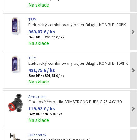
Na sklade
TESY
Elektrický kombinovaný bojler BiLight KOMBI BI 80PK
363,87 € / ks
Bez DPH:
295,83 € / ks
Na sklade
TESY
Elektrický kombinovaný bojler BiLight KOMBI BI 150PK
481,75 € / ks
Bez DPH:
391,67 € / ks
Na sklade
Armstrong
Obehové čerpadlo ARMSTRONG BUPA G 25-4 G130
119,93 € / ks
Bez DPH:
97,50 € / ks
Na sklade
Quadroflex