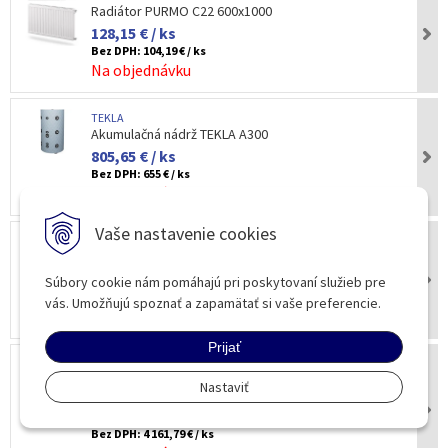
Radiátor PURMO C22 600x1000
128,15 € / ks
Bez DPH:
104,19 € / ks
Na objednávku
TEKLA
Akumulačná nádrž TEKLA A300
805,65 € / ks
Bez DPH:
655 € / ks
Na objednávku
Vaše nastavenie cookies
TEKLA
Akumulačná nádrž TEKLA A500
1 033,20 € / ks
Súbory cookie nám pomáhajú pri poskytovaní služieb pre
Bez DPH:
840 € / ks
vás. Umožňujú spoznať a zapamätať si vaše preferencie.
Na objednávku
Prijať
TEKLA
Automatický peletový kotol Tekla Classico Bio Duo
Nastaviť
18kW
5 119 € / ks
Bez DPH:
4 161,79 € / ks