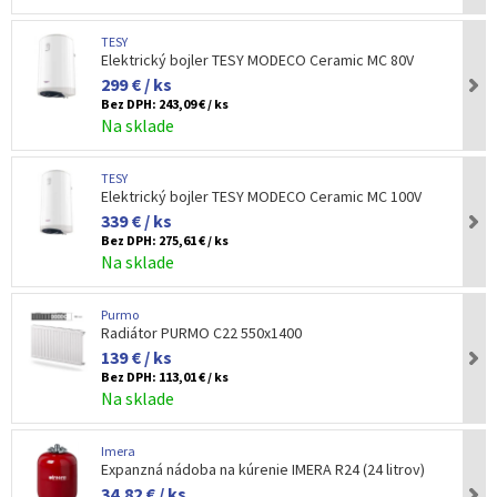
TESY
Elektrický bojler TESY MODECO Ceramic MC 80V
299 € / ks
Bez DPH:
243,09 € / ks
Na sklade
TESY
Elektrický bojler TESY MODECO Ceramic MC 100V
339 € / ks
Bez DPH:
275,61 € / ks
Na sklade
Purmo
Radiátor PURMO C22 550x1400
139 € / ks
Bez DPH:
113,01 € / ks
Na sklade
Imera
Expanzná nádoba na kúrenie IMERA R24 (24 litrov)
34,82 € / ks