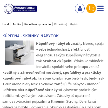
Úvod
Sanita
Kúpeľňové vybavenie
Kúpeľňový nábytok
KÚPEĽŇA - SKRINKY, NÁBYTOK
Kúpeľňový nábytok
značky Mereo, spája
v sebe jednoduchosť, efektívnosť,
eleganciu. Takýto kúpeľňový nábytok je
tak
ozobou v kúpeľni
. Vďaka kombinácie
inovácií a spoľahlivého prístupu vzniká
kvalitný a zároveň veľmi moderný, spoľahlivý a praktický
kúpeľnový nábytok
. Farebné kombinácie biely lesk, biely lesk
+ dub alebo biely lesk + Schoko zaisťujú, že nábytok ulahodí
každému oku.
Kúpeľňové skrinky
sú vybavené praktickými
poličkami, vysúvnými zásuvkami. Zásuvky sú opatrené
samozatváracími pojazdmi a
tlmením
Strong. Dvierka sú
vybavené
brzdou
dovierania. Skrinky sa dodávajú v zloženom