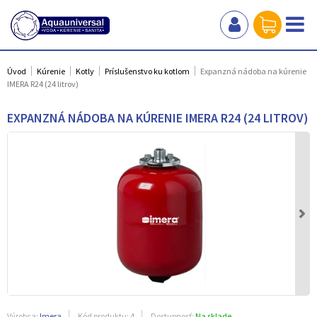
Úvod
Kúrenie
Kotly
Príslušenstvo ku kotlom
Expanzná nádoba na kúrenie
IMERA R24 (24 litrov)
EXPANZNÁ NÁDOBA NA KÚRENIE IMERA R24 (24 LITROV)
Výrobca:
Imera
Kód produktu:
4
Dostupnosť:
Na sklade