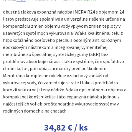
obustná tlaková expanzná nádoba IMERA R24 s objemom 24
litrov predstavuje spoľahlivé a univerzálne riešenie určené na
kompenzáciu zmien objemu vody vplyvom zmien teploty v
uzavretých systémoch vykurovania. Vďaka kvalitnému telu z
hlbokoťažného oceľového plechu s odolným antikoróznym
epoxidovým nástrekom a integrovanej vymeniteľnej
membráne zo špeciálnej syntetickej gumy (SBR) bez
problémov absorbuje nárast tlaku v systéme, čím spoľahlivo
chráni kotol, potrubia a armatúry pred poškodením.
Membrána kompletne oddeľuje vzduchový vankúš od
vykurovacej vody, čo zamedzuje strate tlaku a predchádza
korózii vnútornej steny nádrže. Vďaka optimálnemu objemu a
kompaktnej konštrukcii je táto expanzná nádoba jednou z
najčastejších volieb pre štandardné vykurovacie systémy v
rodinných domoch a na chatách.
34,82 € / ks