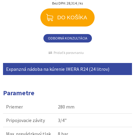
Bez DPH:
28,31 € / ks
DO KOŠÍKA
ODBORNÁ KONZULTÁCIA
Pridať k porovnaniu
Expanzná nádoba na kúrenie IMERA R24 (24 litrov)
Parametre
Priemer
280 mm
Pripojovacie závity
3/4"
Max. prevádzkový tlak
8 bar