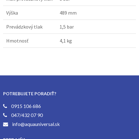
Výška
489 mm
Prevádzkový tlak
1,5 bar
Hmotnosť
4,1 kg
POTREBUJETE PORADIŤ?
0915 106 686
047/432 07 90
info@aquauniversal.sk