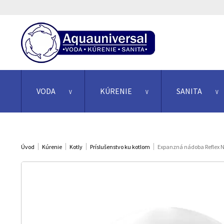
VODA
KÚRENIE
SANITA
Úvod
Kúrenie
Kotly
Príslušenstvo ku kotlom
Expanzná nádoba Reflex N 