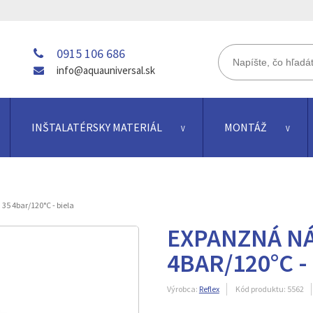
0915 106 686
info@aquauniversal.sk
INŠTALATÉRSKY MATERIÁL
MONTÁŽ
35 4bar/120°C - biela
EXPANZNÁ NÁ
4BAR/120°C -
Výrobca:
Reflex
Kód produktu:
5562