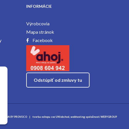
INFORMÁCIE
Výrobcovia
Mapa stránok
y
Facebook
Odstúpiť od zmluvy tu
DESIGN BY
PROVOCO
|
tvorba eshopu cez UNIobchod
,
webhosting
spoločnosti
WEBYGROUP