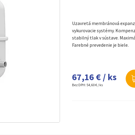
Uzavretá membránová expanzná
vykurovacie systémy. Kompenzu
stabilný tlak v sústave. Maximá
Farebné prevedenie je biele.
67,16 € / ks
Bez DPH:
54,60 € / ks