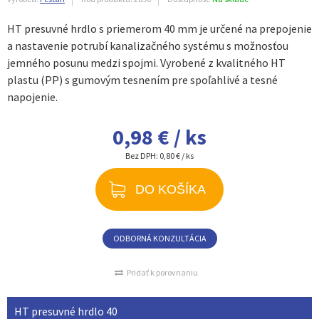
HT presuvné hrdlo s priemerom 40 mm je určené na prepojenie
a nastavenie potrubí kanalizačného systému s možnosťou
jemného posunu medzi spojmi. Vyrobené z kvalitného HT
plastu (PP) s gumovým tesnením pre spoľahlivé a tesné
napojenie.
0,98 € / ks
Bez DPH:
0,80 € / ks
DO KOŠÍKA
ODBORNÁ KONZULTÁCIA
Pridať k porovnaniu
HT presuvné hrdlo 40