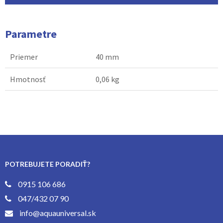
Parametre
Priemer
40 mm
Hmotnosť
0,06 kg
POTREBUJETE PORADIŤ?
0915 106 686
047/432 07 90
info@aquauniversal.sk