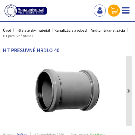
Úvod
Inštalatérsky materiál
Kanalizácia a odpad
Vnútorná kanalizácia
HT presuvné hrdlo 40
HT PRESUVNÉ HRDLO 40
Výrobca:
Pešťan
Kód produktu:
2890
Dostupnosť:
Na sklade