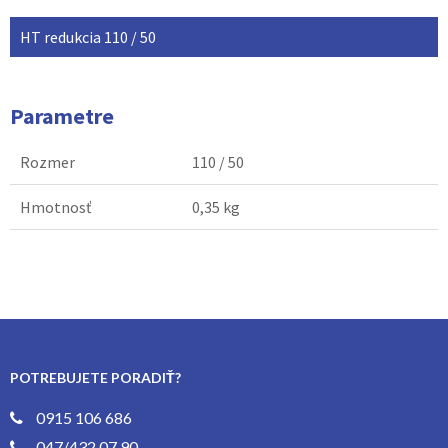
HT redukcia 110 / 50
Parametre
Rozmer
110 / 50
Hmotnosť
0,35 kg
POTREBUJETE PORADIŤ?
0915 106 686
047/432 07 90