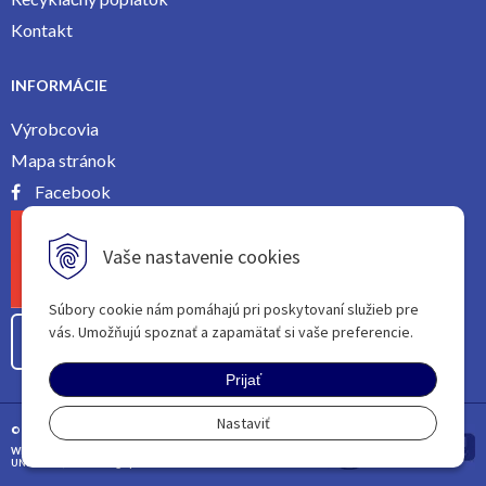
Kontakt
INFORMÁCIE
Výrobcovia
Mapa stránok
Facebook
Vaše nastavenie cookies
Súbory cookie nám pomáhajú pri poskytovaní služieb pre
vás. Umožňujú spoznať a zapamätať si vaše preferencie.
Odstúpiť od zmluvy tu
Prijať
Nastaviť
© 2026 | All rights reServed
WEBDESIGN BY
PROVOCO
|
tvorba eshopu cez
UNIobchod
,
webhosting
spoločnosti
WEBYGROUP