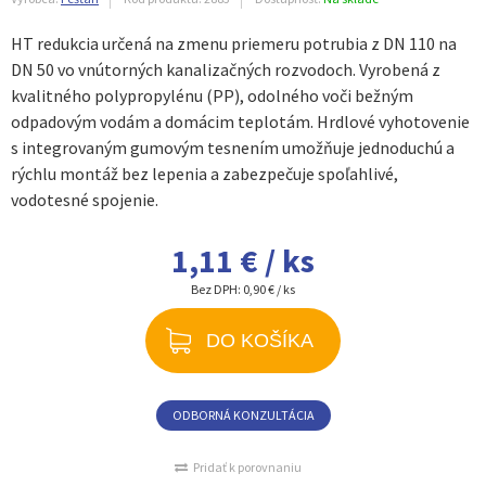
HT redukcia určená na zmenu priemeru potrubia z DN 110 na
DN 50 vo vnútorných kanalizačných rozvodoch. Vyrobená z
kvalitného polypropylénu (PP), odolného voči bežným
odpadovým vodám a domácim teplotám. Hrdlové vyhotovenie
s integrovaným gumovým tesnením umožňuje jednoduchú a
rýchlu montáž bez lepenia a zabezpečuje spoľahlivé,
vodotesné spojenie.
1,11 € / ks
Bez DPH:
0,90 € / ks
DO KOŠÍKA
ODBORNÁ KONZULTÁCIA
Pridať k porovnaniu