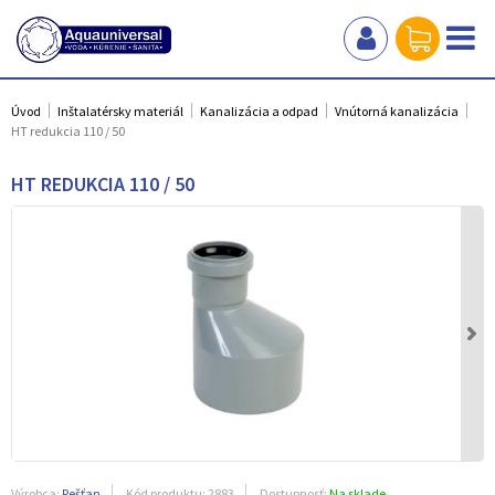
Úvod
Inštalatérsky materiál
Kanalizácia a odpad
Vnútorná kanalizácia
HT redukcia 110 / 50
HT REDUKCIA 110 / 50
Výrobca:
Pešťan
Kód produktu:
2883
Dostupnosť:
Na sklade