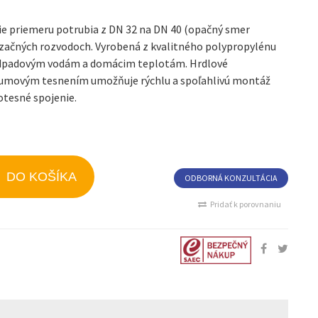
ie priemeru potrubia z DN 32 na DN 40 (opačný smer
izačných rozvodoch. Vyrobená z kvalitného polypropylénu
odpadovým vodám a domácim teplotám. Hrdlové
umovým tesnením umožňuje rýchlu a spoľahlivú montáž
otesné spojenie.
DO KOŠÍKA
ODBORNÁ KONZULTÁCIA
Pridať k porovnaniu