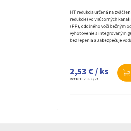
HT redukcia určená na zväčšen
redukcie) vo vnútorných kanal
(PP), odolného voči bežným 
vyhotovenie s integrovaným g
bez lepenia a zabezpečuje vod
2,53 € / ks
Bez DPH:
2,06 € / ks