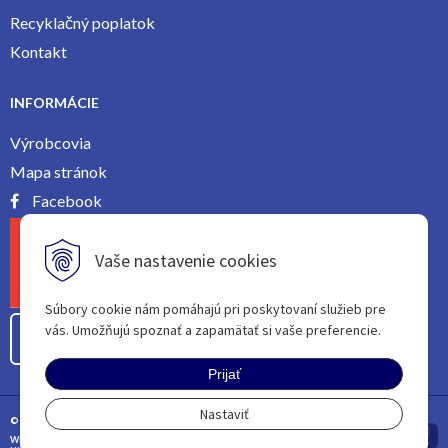
Recyklačný poplatok
Kontakt
INFORMÁCIE
Výrobcovia
Mapa stránok
Facebook
Vaše nastavenie cookies
Súbory cookie nám pomáhajú pri poskytovaní služieb pre
vás. Umožňujú spoznať a zapamätať si vaše preferencie.
Odstúpiť od zmluvy tu
Prijať
Nastaviť
© 2026 | All rights reServed
WEBDESIGN BY
PROVOCO
|
tvorba eshopu cez