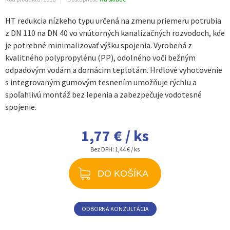
HT redukcia nízkeho typu určená na zmenu priemeru potrubia
z DN 110 na DN 40 vo vnútorných kanalizačných rozvodoch, kde
je potrebné minimalizovať výšku spojenia. Vyrobená z
kvalitného polypropylénu (PP), odolného voči bežným
odpadovým vodám a domácim teplotám. Hrdlové vyhotovenie
s integrovaným gumovým tesnením umožňuje rýchlu a
spoľahlivú montáž bez lepenia a zabezpečuje vodotesné
spojenie.
1,77 € / ks
Bez DPH:
1,44 € / ks
DO KOŠÍKA
ODBORNÁ KONZULTÁCIA