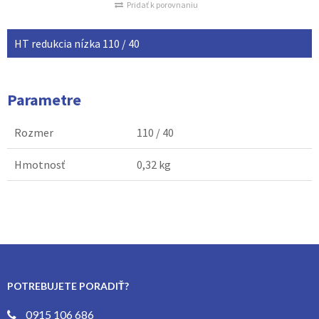
Pridať k porovnaniu
HT redukcia nízka 110 / 40
Parametre
Rozmer
110 / 40
Hmotnosť
0,32 kg
POTREBUJETE PORADIŤ?
0915 106 686