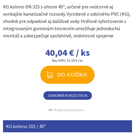
KG koleno DN 315 s uhlom 45°, určené pre vnútorné aj
vonkajšie kanalizačné rozvody. Vyrobené z odolného PVC (KG),
vhodné pre odpadové aj dažďové vody. Hrdlové vyhotovenie s
integrovaným gumovým tesnením umožňuje jednoduchú
montáž a zabezpečuje spoľahlivé, vodotesné spojenie.
40,04 € / ks
Bez DPH:
32,55 € / ks
DO KOŠÍKA
ODBORNÁ KONZULTÁCIA
Pridať k porovnaniu
KG koleno 315 / 45°