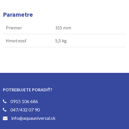
Parametre
Priemer
315 mm
Hmotnosť
5,5 kg
POTREBUJETE PORADIŤ?
0915 106 686
047/432 07 90
info@aquauniversal.sk