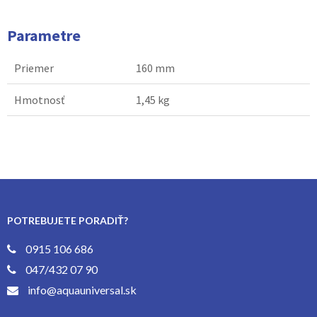
Parametre
Priemer
160 mm
Hmotnosť
1,45 kg
POTREBUJETE PORADIŤ?
0915 106 686
047/432 07 90
info@aquauniversal.sk