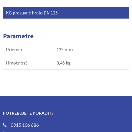
KG presuvné hrdlo DN 125
Parametre
Priemer
125 mm
Hmotnosť
0,45 kg
POTREBUJETE PORADIŤ?
0915 106 686