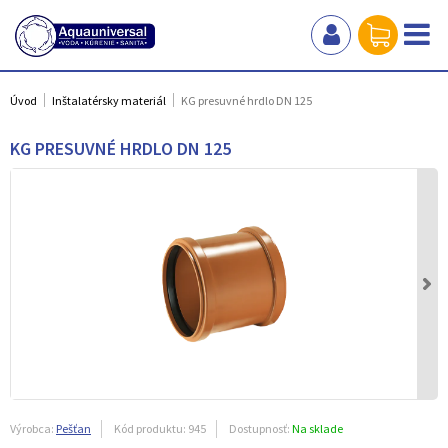
Úvod
Inštalatérsky materiál
KG presuvné hrdlo DN 125
KG PRESUVNÉ HRDLO DN 125
Výrobca:
Pešťan
Kód produktu:
945
Dostupnosť:
Na sklade