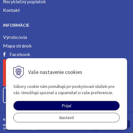
Recyklačný poplatok
Kontakt
INFORMÁCIE
Výrobcovia
Mapa stránok
Facebook
Vaše nastavenie cookies
Súbory cookie nám pomáhajú pri poskytovaní služieb pre
vás. Umožňujú spoznať a zapamätať si vaše preferencie.
Odstúpiť od zmluvy tu
Prijať
Nastaviť
© 2026 | All rights reServed
WEBDESIGN BY
PROVOCO
|
tvorba eshopu cez
UNIobchod
,
webhosting
spoločnosti
WEBYGROUP