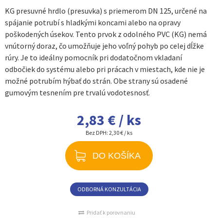
KG presuvné hrdlo (presuvka) s priemerom DN 125, určené na
spájanie potrubí s hladkými koncami alebo na opravy
poškodených úsekov. Tento prvok z odolného PVC (KG) nemá
vnútorný doraz, čo umožňuje jeho voľný pohyb po celej dĺžke
rúry. Je to ideálny pomocník pri dodatočnom vkladaní
odbočiek do systému alebo pri prácach v miestach, kde nie je
možné potrubím hýbať do strán. Obe strany sú osadené
gumovým tesnením pre trvalú vodotesnosť.
2,83 € / ks
Bez DPH:
2,30 € / ks
DO KOŠÍKA
ODBORNÁ KONZULTÁCIA
Pridať k porovnaniu