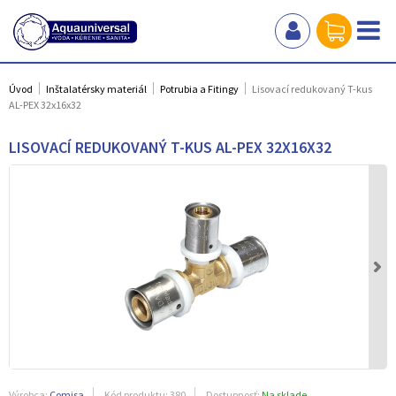
Úvod
Inštalatérsky materiál
Potrubia a Fitingy
Lisovací redukovaný T-kus
AL-PEX 32x16x32
LISOVACÍ REDUKOVANÝ T-KUS AL-PEX 32X16X32
Výrobca:
Comisa
Kód produktu:
380
Dostupnosť:
Na sklade