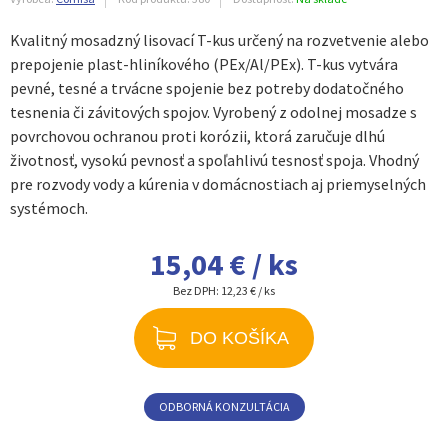
Kvalitný mosadzný lisovací T-kus určený na rozvetvenie alebo
prepojenie plast-hliníkového (PEx/Al/PEx). T-kus vytvára
pevné, tesné a trvácne spojenie bez potreby dodatočného
tesnenia či závitových spojov. Vyrobený z odolnej mosadze s
povrchovou ochranou proti korózii, ktorá zaručuje dlhú
životnosť, vysokú pevnosť a spoľahlivú tesnosť spoja. Vhodný
pre rozvody vody a kúrenia v domácnostiach aj priemyselných
systémoch.
15,04 € / ks
Bez DPH:
12,23 € / ks
DO KOŠÍKA
ODBORNÁ KONZULTÁCIA