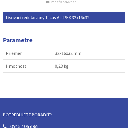
Pridať k porovnaniu
Lisovací redukovaný T-kus AL-PEX 32x16x32
Parametre
Priemer
32x16x32 mm
Hmotnosť
0,28 kg
POTREBUJETE PORADIŤ?
0915 106 686