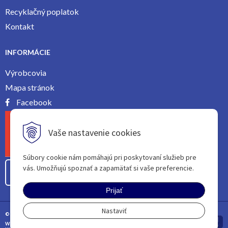
Recyklačný poplatok
Kontakt
INFORMÁCIE
Výrobcovia
Mapa stránok
Facebook
Vaše nastavenie cookies
Súbory cookie nám pomáhajú pri poskytovaní služieb pre
vás. Umožňujú spoznať a zapamätať si vaše preferencie.
Odstúpiť od zmluvy tu
Prijať
Nastaviť
© 2026 | All rights reServed
WEBDESIGN BY
PROVOCO
|
tvorba eshopu cez