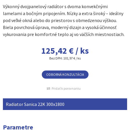
Výkonný dvojpanelový radiátor s dvoma konvekčnými
lamelami a bočným pripojením. Nízky a extra široký – ideálny
pod veľké okná alebo do priestorov s obmedzenou výškou.
Biela povrchová úprava, moderný dizajn a vysoká účinnosť
vykurovania pre komfortné teplo aj vo väčších miestnostiach.
125,42 € / ks
Bez DPH:
101,97 € / ks
ODBORNÁ KONZULTÁCIA
Pridať k porovnaniu
Radiator Sanica 22K 300x1800
Parametre