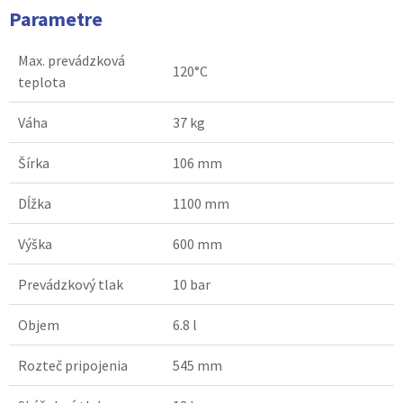
Parametre
Max. prevádzková
120°C
teplota
Váha
37 kg
Šírka
106 mm
Dĺžka
1100 mm
Výška
600 mm
Prevádzkový tlak
10 bar
Objem
6.8 l
Rozteč pripojenia
545 mm