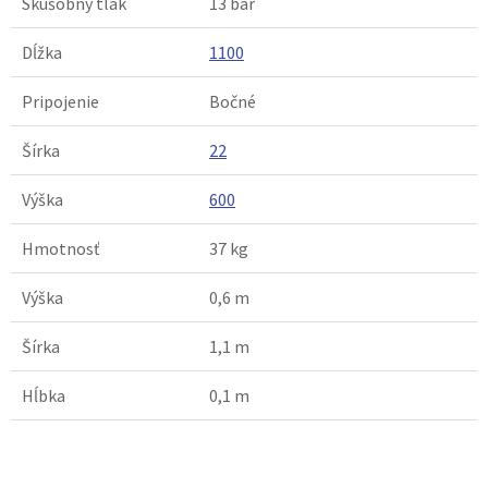
Skúšobný tlak
13 bar
Dĺžka
1100
Pripojenie
Bočné
Šírka
22
Výška
600
Hmotnosť
37 kg
Výška
0,6 m
Šírka
1,1 m
Hĺbka
0,1 m