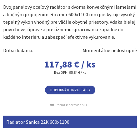
Dvojpanelový oceľový radiátor s dvoma konvekčnými lamelami
a bočným pripojením. Rozmer 600x1100 mm poskytuje vysoký
tepelný výkon vhodný pre väčšie obytné priestory. Vďaka bielej
povrchovej úprave a precíznemu spracovaniu zapadne do
každého interiéru a zabezpečí efektívne vykurovanie.
Doba dodania:
Momentálne nedostupné
117,88 € / ks
Bez DPH:
95,84 € / ks
ODBORNÁ KONZULTÁCIA
Pridať k porovnaniu
Radiator Sanica 22K 600x1100