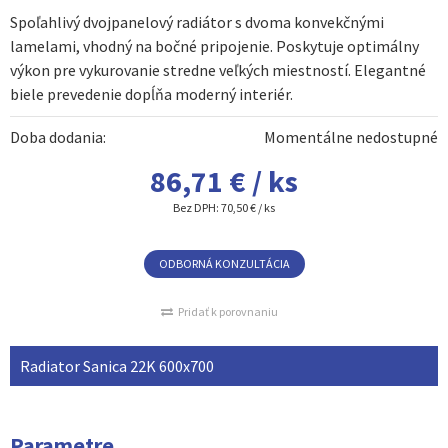
Spoľahlivý dvojpanelový radiátor s dvoma konvekčnými
lamelami, vhodný na bočné pripojenie. Poskytuje optimálny
výkon pre vykurovanie stredne veľkých miestností. Elegantné
biele prevedenie dopĺňa moderný interiér.
Doba dodania:
Momentálne nedostupné
86,71 € / ks
Bez DPH:
70,50 € / ks
ODBORNÁ KONZULTÁCIA
Pridať k porovnaniu
Radiator Sanica 22K 600x700
Parametre