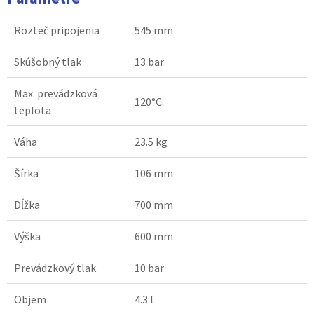
Rozteč pripojenia
545 mm
Skúšobný tlak
13 bar
Max. prevádzková
120°C
teplota
Váha
23.5 kg
Šírka
106 mm
Dĺžka
700 mm
Výška
600 mm
Prevádzkový tlak
10 bar
Objem
4.3 l