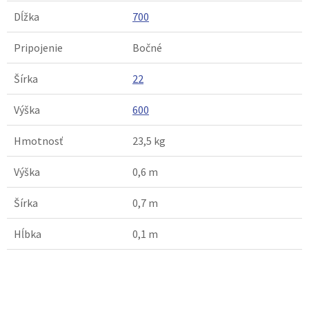
Dĺžka
700
Pripojenie
Bočné
Šírka
22
Výška
600
Hmotnosť
23,5 kg
Výška
0,6 m
Šírka
0,7 m
Hĺbka
0,1 m