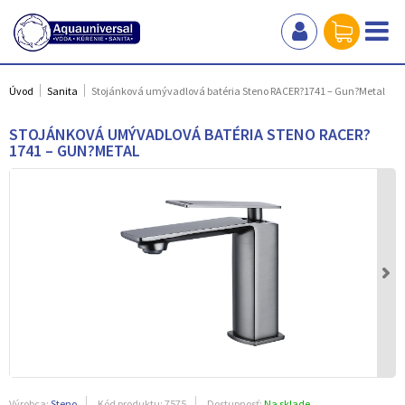
Úvod
Sanita
Stojánková umývadlová batéria Steno RACER?1741 – Gun?Metal
STOJÁNKOVÁ UMÝVADLOVÁ BATÉRIA STENO RACER?
1741 – GUN?METAL
Výrobca:
Steno
Kód produktu:
7575
Dostupnosť:
Na sklade