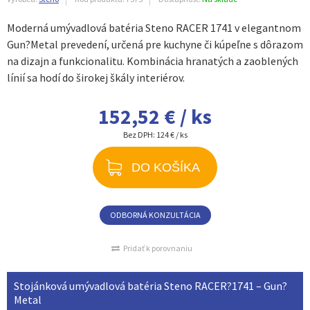
Moderná umývadlová batéria Steno RACER 1741 v elegantnom
Gun?Metal prevedení, určená pre kuchyne či kúpeľne s dôrazom
na dizajn a funkcionalitu. Kombinácia hranatých a zaoblených
línií sa hodí do širokej škály interiérov.
152,52 € / ks
Bez DPH:
124 € / ks
DO KOŠÍKA
ODBORNÁ KONZULTÁCIA
Pridať k porovnaniu
Stojánková umývadlová batéria Steno RACER?1741 – Gun?
Metal