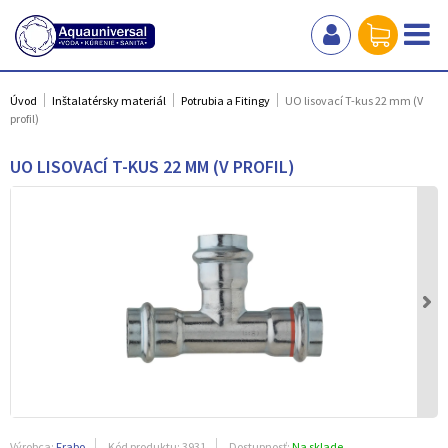
Úvod
Inštalatérsky materiál
Potrubia a Fitingy
UO lisovací T-kus 22 mm (V
profil)
UO LISOVACÍ T-KUS 22 MM (V PROFIL)
Výrobca:
Frabo
Kód produktu:
3931
Dostupnosť:
Na sklade