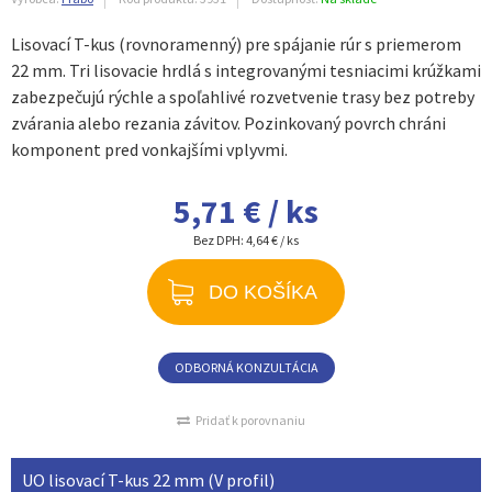
Lisovací T-kus (rovnoramenný) pre spájanie rúr s priemerom
22 mm. Tri lisovacie hrdlá s integrovanými tesniacimi krúžkami
zabezpečujú rýchle a spoľahlivé rozvetvenie trasy bez potreby
zvárania alebo rezania závitov. Pozinkovaný povrch chráni
komponent pred vonkajšími vplyvmi.
5,71 € / ks
Bez DPH:
4,64 € / ks
DO KOŠÍKA
ODBORNÁ KONZULTÁCIA
Pridať k porovnaniu
UO lisovací T-kus 22 mm (V profil)