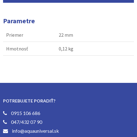
Parametre
Priemer
22 mm
Hmotnosť
0,12 kg
POTREBUJETE PORADIŤ?
0915 106 686
047/432 07 90
info@aquauniversal.sk