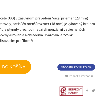
 ocele (UO) v zásuvnom prevedení. Väčší priemer (28 mm)
 tvarovky, zatiaľ čo menší rozmer (18 mm) je vybavený hrdlom
ňuje plynulý prechod medzi dimenziami v stiesnených
ov vykurovania a chladenia. Tvarovka je zvonku
lisovacím profilom V.
DO KOŠÍKA
ODBORNÁ KONZULTÁCIA
Pridať k porovnaniu