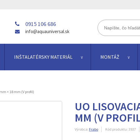
0915 106 686
info@aquauniversal.sk
INŠTALATÉRSKY MATERIÁL
MONTÁŽ
mm × 18 mm (V profil)
UO LISOVACIA
MM (V PROFIL
Výrobca:
Frabo
Kód produktu:
3937