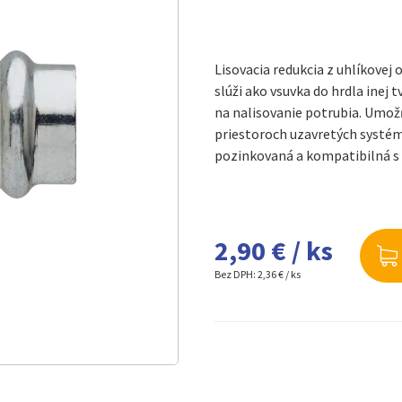
Lisovacia redukcia z uhlíkovej
slúži ako vsuvka do hrdla inej
na nalisovanie potrubia. Umož
priestoroch uzavretých systém
pozinkovaná a kompatibilná s 
2,90 € / ks
Bez DPH:
2,36 € / ks