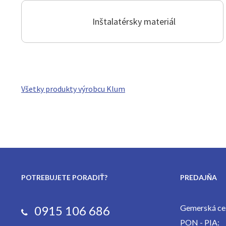
Inštalatérsky materiál
Všetky produkty výrobcu Klum
POTREBUJETE PORADIŤ?
PREDAJŇA
Gemerská ces
0915 106 686
PON - PIA: