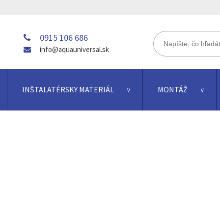
0915 106 686
info@aquauniversal.sk
INŠTALATÉRSKY MATERIÁL
MONTÁŽ