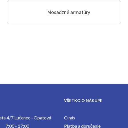
Mosadzné armatúry
VŠETKO O NÁKUPE
ta 4/7 Lučenec - Opatová
O nás
7:00 - 17:00
Platba a doručenie