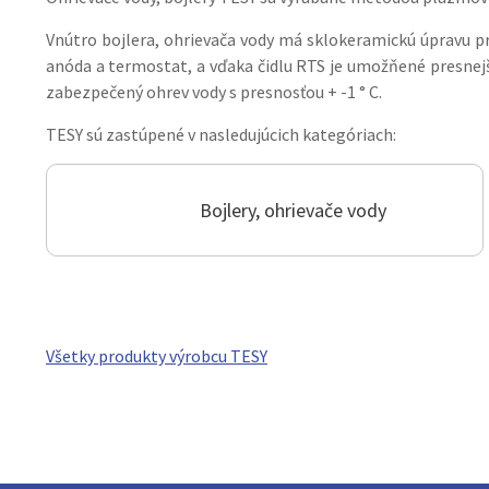
Vnútro bojlera, ohrievača vody má sklokeramickú úpravu pr
anóda a termostat, a vďaka čidlu RTS je umožňené presnejš
zabezpečený ohrev vody s presnosťou + -1 ° C.
TESY sú zastúpené v nasledujúcich kategóriach:
Bojlery, ohrievače vody
Všetky produkty výrobcu TESY