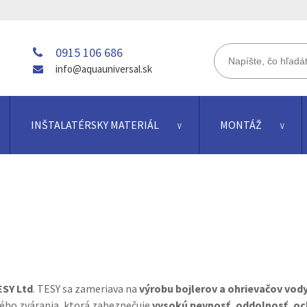
0915 106 686
info@aquauniversal.sk
INŠTALATÉRSKY MATERIÁL
MONTÁŽ
ESY Ltd
. TESY sa zameriava na
výrobu bojlerov a ohrievačov vod
ého zvárania, ktorá zabezpečuje
vysokú pevnosť, oddolnosť, o