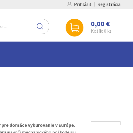
Prihlásiť
Registrácia
0,00 €
Košík:
0
ks
y pre domáce vykurovanie v Európe.
chranu
voči mechanického poškodeniu.