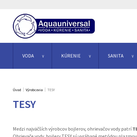
VODA
KÚRENIE
SANITA
Úvod
Výrobcovia
TESY
TESY
Medzi najväčších výrobcov bojlerov, ohrievačov vody patrí
T
Ohrievače vody, bojlery TESY sú vyrábané metódou plazmov