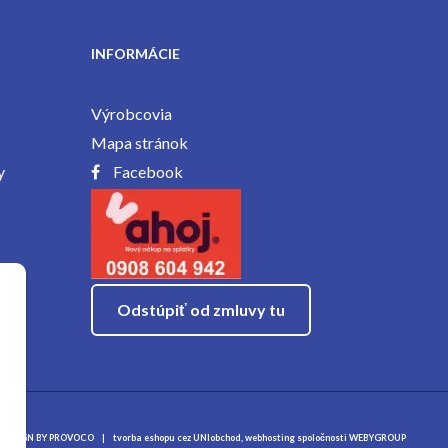
INFORMÁCIE
Výrobcovia
Mapa stránok
y
Facebook
Odstúpiť od zmluvy tu
DESIGN BY
PROVOCO
|
tvorba eshopu cez UNIobchod
,
webhosting
spoločnosti
WEBYGROUP