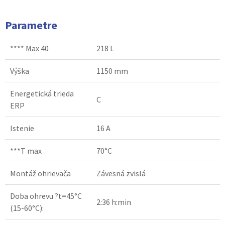
Parametre
**** Max 40
218 L
Výška
1150 mm
Energetická trieda
C
ERP
Istenie
16 A
***T max
70°C
Montáž ohrievača
Závesná zvislá
Doba ohrevu ?t=45°C
2:36 h:min
(15-60°C):