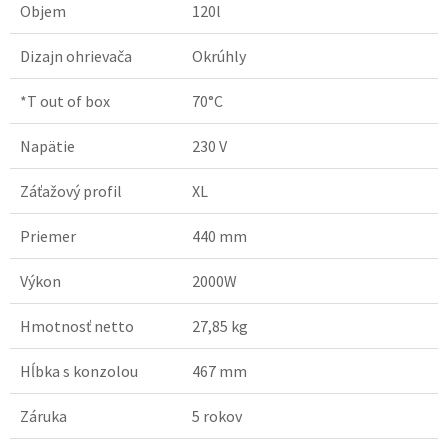
Objem
120l
Dizajn ohrievača
Okrúhly
*T out of box
70°C
Napätie
230 V
Záťažový profil
XL
Priemer
440 mm
Výkon
2000W
Hmotnosť netto
27,85 kg
Hĺbka s konzolou
467 mm
Záruka
5 rokov