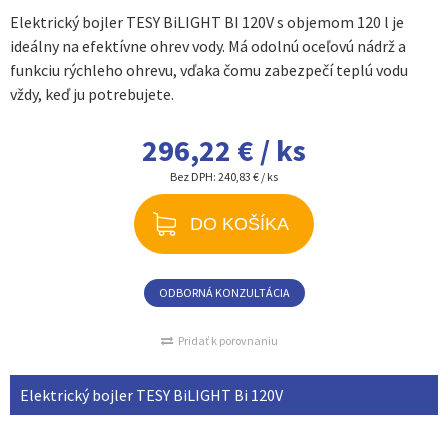
Elektrický bojler TESY BiLIGHT BI 120V s objemom 120 l je
ideálny na efektívne ohrev vody. Má odolnú oceľovú nádrž a
funkciu rýchleho ohrevu, vďaka čomu zabezpečí teplú vodu
vždy, keď ju potrebujete.
296,22 € / ks
Bez DPH:
240,83 € / ks
DO KOŠÍKA
ODBORNÁ KONZULTÁCIA
Pridať k porovnaniu
Elektrický bojler TESY BiLIGHT Bi 120V