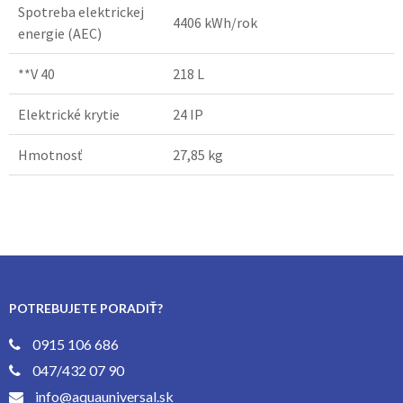
Spotreba elektrickej
4406 kWh/rok
energie (AEC)
**V 40
218 L
Elektrické krytie
24 IP
Hmotnosť
27,85 kg
POTREBUJETE PORADIŤ?
0915 106 686
047/432 07 90
info@aquauniversal.sk