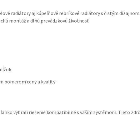
ové radiátory aj kúpeľňové rebríkové radiátory s čistým dizajnom
uchú montáž a dlhú prevádzkovú životnosť.
 dĺžok
ným pomerom ceny a kvality
 ľahko vybrali riešenie kompatibilné s vaším systémom. Tieto zdro