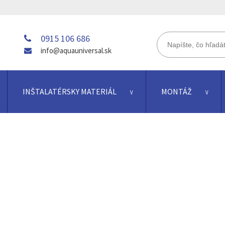
0915 106 686
info@aquauniversal.sk
INŠTALATÉRSKY MATERIÁL
MONTÁŽ