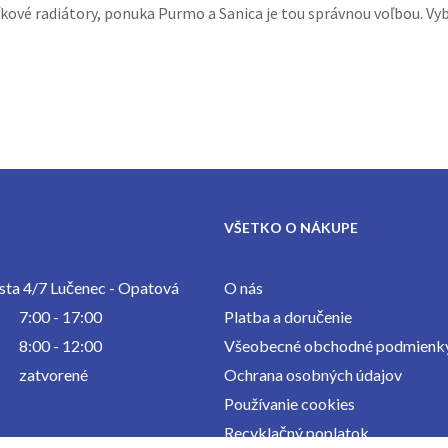
ové radiátory, ponuka Purmo a Sanica je tou správnou voľbou. Vybe
VŠETKO O NÁKUPE
ta 4/7 Lučenec - Opatová
O nás
7:00 - 17:00
Platba a doručenie
8:00 - 12:00
Všeobecné obchodné podmienk
zatvorené
Ochrana osobných údajov
Používanie cookies
Recyklačný poplatok