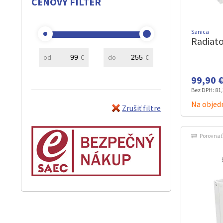
CENOVÝ FILTER
Sanica
Radiato
od
€
do
€
99,90 €
Bez DPH:
81,
Na objedn
Zrušiť filtre
Porovnať