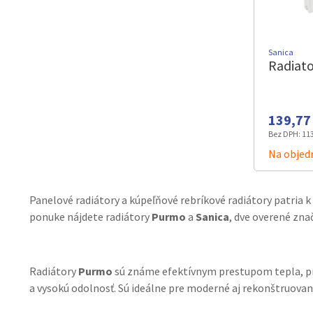
Sanica
Radiato
139,77 
Bez DPH:
113
Na objedn
Panelové radiátory a kúpeľňové rebríkové radiátory patria 
ponuke nájdete radiátory
Purmo
a
Sanica
, dve overené zna
Radiátory
Purmo
sú známe efektívnym prestupom tepla, pre
a vysokú odolnosť. Sú ideálne pre moderné aj rekonštruovan