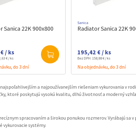
Sanica
r Sanica 22K 900x800
Radiator Sanica 22K 9
€ / ks
195,42 € / ks
,63 € / ks
Bez DPH:
158,88 € / ks
ávku, do 3 dní
Na objednávku, do 3 dní
k najspoľahlivejším a najpoužívanejším riešeniam vykurovania v ro
čky, ktoré poskytujú vysokú kvalitu, dlhú životnosť a moderný vzhľ
cíznym spracovaním a širokou ponukou rozmerov. Vyrábajú sa v pe
é vykurovacie systémy.